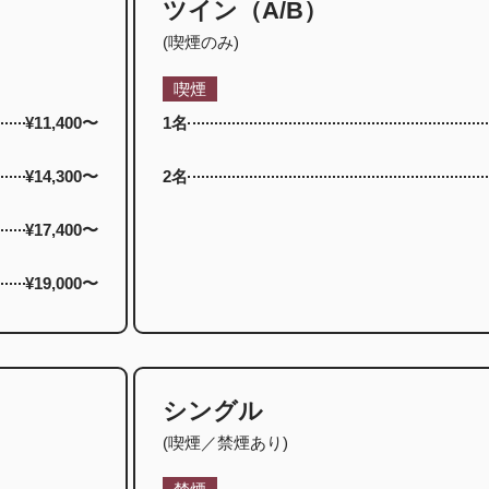
ツイン（A/B）
(喫煙のみ)
喫煙
¥11,400〜
1名
¥14,300〜
2名
¥17,400〜
¥19,000〜
シングル
(喫煙／禁煙あり)