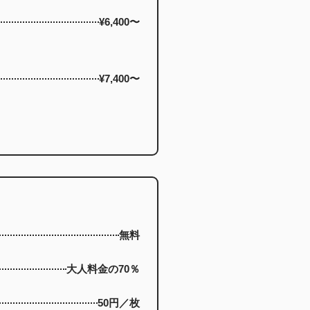
¥6,400〜
¥7,400〜
無料
大人料金の70％
50円／枚