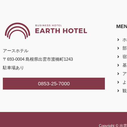
ME
ホ
部
アースホテル
宿
〒693-0004 島根県出雲市渡橋町1243
基
駐車場あり
ア
よ
0853-25-7000
観
Copyright ©