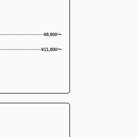
¥8,900〜
¥11,800〜